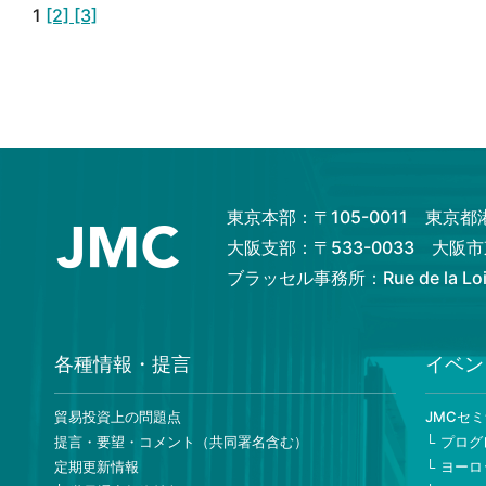
1
[2]
[3]
東京本部：〒105-0011 東京
大阪支部：〒533-0033 大
ブラッセル事務所：Rue de la Loi 82
各種情報・提言
イベン
貿易投資上の問題点
JMCセ
提言・要望・コメント（共同署名含む）
プログ
定期更新情報
ヨーロ