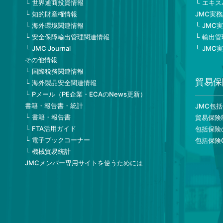
世界通商投資情報
エキス
知的財産権情報
JMC実
海外環境関連情報
JMC
安全保障輸出管理関連情報
輸出管
JMC Journal
JMC
その他情報
国際税務関連情報
貿易保
海外製品安全関連情報
Pメール（PE企業・ECAのNews更新）
書籍・報告書・統計
JMC包
書籍・報告書
貿易保険
FTA活用ガイド
包括保険
電子ブックコーナー
包括保険
機械貿易統計
JMCメンバー専用サイトを使うためには