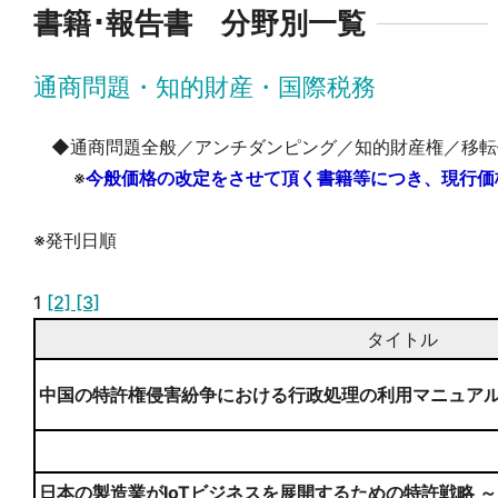
書籍･報告書 分野別一覧
通商問題・知的財産・国際税務
◆通商問題全般／アンチダンピング／知的財産権／移転
※
今般価格の改定をさせて頂く書籍等につき、現行価
※発刊日順
1
[2]
[3]
タイトル
中国の特許権侵害紛争における行政処理の利用マニュア
日本の製造業がIoTビジネスを展開するための特許戦略 ～