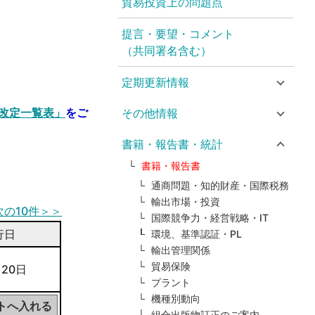
貿易投資上の問題点
提言・要望・コメント
（共同署名含む）
定期更新情報
改定一覧表」
をご
その他情報
書籍・報告書・統計
書籍・報告書
通商問題・知的財産・国際税務
輸出市場・投資
次の10件＞＞
国際競争力・経営戦略・IT
行日
環境、基準認証・PL
輸出管理関係
貿易保険
 20日
プラント
機種別動向
組合出版物訂正のご案内