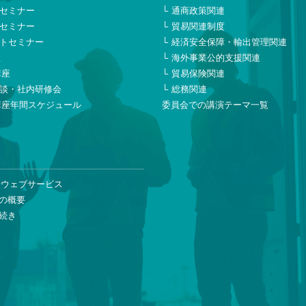
セミナー
通商政策関連
セミナー
貿易関連制度
トセミナー
経済安全保障・輸出管理関連
座
海外事業公的支援関連
講座
貿易保険関連
談・社内研修会
総務関連
講座年間スケジュール
委員会での講演テーマ一覧
険ウェブサービス
の概要
続き