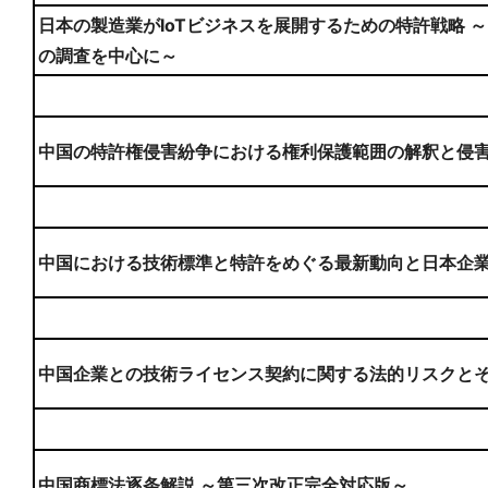
日本の製造業がIoTビジネスを展開するための特許戦略 ～
の調査を中心に～
中国の特許権侵害紛争における権利保護範囲の解釈と侵
中国における技術標準と特許をめぐる最新動向と日本企
中国企業との技術ライセンス契約に関する法的リスクと
中国商標法逐条解説 ～第三次改正完全対応版～