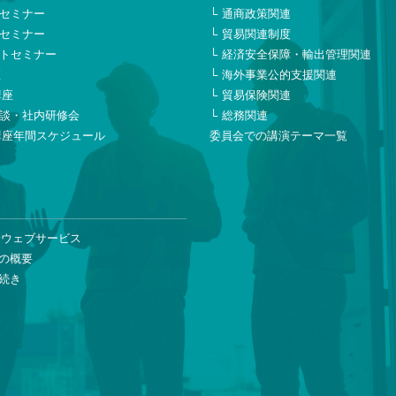
セミナー
通商政策関連
セミナー
貿易関連制度
トセミナー
経済安全保障・輸出管理関連
座
海外事業公的支援関連
講座
貿易保険関連
談・社内研修会
総務関連
講座年間スケジュール
委員会での講演テーマ一覧
険ウェブサービス
の概要
続き