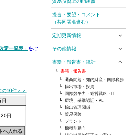
貿易投資上の問題点
提言・要望・コメント
（共同署名含む）
定期更新情報
改定一覧表」
をご
その他情報
書籍・報告書・統計
書籍・報告書
通商問題・知的財産・国際税務
輸出市場・投資
次の10件＞＞
国際競争力・経営戦略・IT
行日
環境、基準認証・PL
輸出管理関係
貿易保険
 20日
プラント
機種別動向
組合出版物訂正のご案内