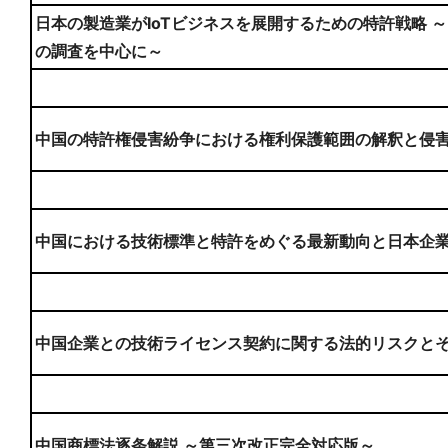
日本の製造業がIoTビジネスを展開するための特許戦略 ～
の調査を中心に～
中国の特許権侵害紛争における権利保護範囲の解釈と侵
中国における技術標準と特許をめぐる最新動向と日本企
中国企業との技術ライセンス契約に関する法的リスクと
中国商標法逐条解説 ～第三次改正完全対応版～