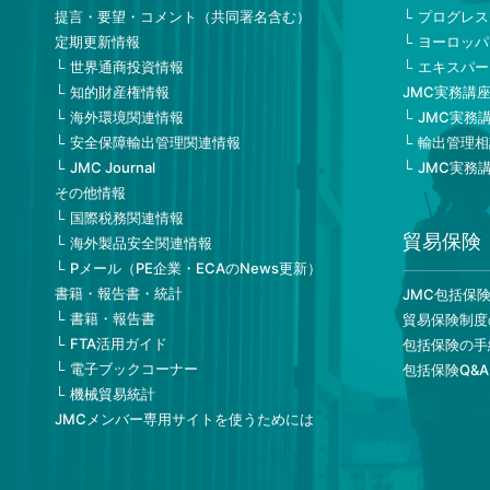
提言・要望・コメント（共同署名含む）
プログレス
定期更新情報
ヨーロッパ
世界通商投資情報
エキスパー
知的財産権情報
JMC実務講
海外環境関連情報
JMC実務
安全保障輸出管理関連情報
輸出管理相
JMC Journal
JMC実務
その他情報
国際税務関連情報
貿易保険
海外製品安全関連情報
Pメール（PE企業・ECAのNews更新）
書籍・報告書・統計
JMC包括保
書籍・報告書
貿易保険制度
FTA活用ガイド
包括保険の手
電子ブックコーナー
包括保険Q&A
機械貿易統計
JMCメンバー専用サイトを使うためには