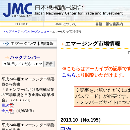
H O M E
JMCについて
書籍・報告書案内
トップページ
＞
メンバーズメニュー
＞エマージング市場情報
エマージング市場情報
バックナンバー
※こちらはアーカイブの記事で
こちら
より閲覧いただけます。
平成24年度エマージング市場委
員会報告書
「ミャンマーにおける機械産業
※記事をご覧いただくには
の市場環境と日系企業の事業機
パスワード）が必要です
会」（2013.3.28）
・メンバーズサイトにつ
目次
全文
（4,983KB）
2013.10（No.195）
平成24年度エマージング市場委