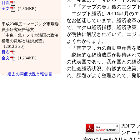
目次
・「『アラブの春』後のエジプ
全文
（2,864KB）
エジプト経済は2011年1月の
なお低迷しています。経済改革が
平成23年度エマージング市場委
で、マクロ経済指標、経済政策
員会研究報告論文
が明快に解説されていて、エジ
「中東・北アフリカ諸国の政治
よくわかります。
構造の変容と経済展望」
（2012.3.30）
・「南アフリカの自動車産業を
目次
継続的な経済成長が期待されて
全文
（1,234KB）
の代表国であり、我が国との経
の社会経済状況、特徴的な政策
過去の開催状況と報告書
れ、課題がよく整理されて、発
PDFファ
ンロー
左のバナーをクリックし