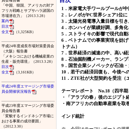
目次
員会報告書
「中国、韓国、アメリカの対ア
1．米家電大手ワールプールが
フリカ戦略とサブサハラ諸国の
2．レノボがPC世界シェア1位
市場潜在力」（2013.3.28）
3．太陽光発電導入量目標を引
案内
目次
4．ホンハイが業績好調、多角化
全文
（1,325KB）
5．ストライキの影響で現代自動
6．ベトナムでの事業実現を妨
平成24年度成長市場対策委員会
トナム）
（大阪）報告書
7．世界経済の減速の中、高い
「メキシコにおける機械産業の
8．石油掘削機メーカー、ラン
生産・販売環境」（2013.3.28）
9．国営企業シノペックが石油
目次
10．若干の経済回復も、今後へ
全文
（3,161KB）
11．ZTE社が大型契約を受注（
平成24年度エマージング市場委
テーマレポート No.18（四半
員会開催状況報告
・「アラブの春」後のエジプト
・南アフリカの自動車産業を取
平成23年度エマージング市場委
員会報告書
インド統計
「変貌するインドネシア市場に
おける事業の成功要因」
（2012.3.30）
※ 今回はテーマレポートの掲