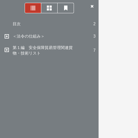
目次
2
＜法令の仕組み＞
3
第１編 安全保障貿易管理関連貨
7
物・技術リスト