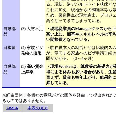
る。現状、逆アパルトヘイト状態と
これに加え、現地からの調達率等も
ため、製造拠点の現地進出、プロジ
高くなってきてしまっている。
自動部
(3) 人材不足
・現地従業員のManagerクラスか
品
高い上に、能率やスキルレベルの平
い間接費となっている。
日機輸
(4) 家族ビザ
・駐在員本人の就労ビザは比較的ス
発給の遅延
が、帯同する家族へのビザ申請手続
間がかかる。（3～4ヶ月）
自動部
(5)
高い賃金
・現場Workerは、算数等の基礎力
品
上昇率
得による休みも多い場合があり、生
言えず、賃金も毎年上がり、結果的
昇している。
※経由団体：各個社の意見がどの団体を経由して提出された
るものではありません。
本表の見方
<-BACK