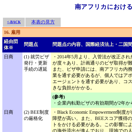
南アフリカにおける
本表の見方
<-BACK
16. 雇用
経由団
問題点
問題点の内容、国際経済法上・二国
体※
日商
(1) 就労ビザ
・2014年5月より、入管法が改正さ
発行・更新
が度々あり、計画通りのビザ取得が
手続の遅延
また、ビザ申請には、南アフリカ内
業を通す必要があるが、個人ではア
エージェントを通す必要があり、コ
きな負担がかかる。
(参考)
・企業内転勤ビザの有効期間が2年か
日商
(2) BEE制度
・Black Economic Empowerme
の厳格化
障壁が高い。また、BEEスコア獲得
トをかける必要がある。この影響に
の海外流出が進んでおり、現地での