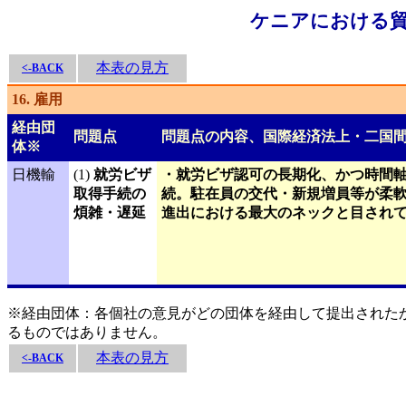
ケニアにおける貿
本表の見方
<-BACK
16. 雇用
経由団
問題点
問題点の内容、国際経済法上・二国
体※
日機輸
(1)
就労ビザ
・就労ビザ認可の長期化、かつ時間
取得手続の
続。駐在員の交代・新規増員等が柔
煩雑・遅延
進出における最大のネックと目され
※経由団体：各個社の意見がどの団体を経由して提出された
るものではありません。
本表の見方
<-BACK