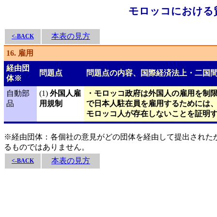
モロッコにおける
本表の見方
<-BACK
16. 雇用
経由団
問題点
問題点の内容、国際経済法上・二国
体※
自動部
(1)
外国人雇
・モロッコ政府は外国人の雇用を制
品
用規制
で日本人駐在員を雇用するためには
モロッコ人が存在しないことを証明
※経由団体：各個社の意見がどの団体を経由して提出された
るものではありません。
本表の見方
<-BACK