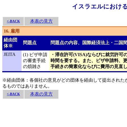
イスラエルにおける
本表の見方
<-BACK
16. 雇用
経由団
問題点
問題点の内容、国際経済法上・二国
体※
JEITA
(1) ビザ申請
・滞在許可(VISA)ならびに就労許
の審査手続
時間を要する。また、ビザ申請料、
の煩雑さ
手続きの簡素化ならびに費用の見直
※経由団体：各個社の意見がどの団体を経由して提出された
るものではありません。
本表の見方
<-BACK