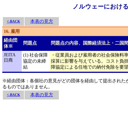
ノルウェーにおける
本表の見方
<-BACK
16. 雇用
経由団
問題点
問題点の内容、国際経済法上・二国
体※
JEITA
(1) 社会保障
・従業員および雇用者の社会保険料
日商
協定の未締
採算に影響を与えている。コスト負
結
障協定による任地での納付免除を要
※経由団体：各個社の意見がどの団体を経由して提出された
るものではありません。
本表の見方
<-BACK