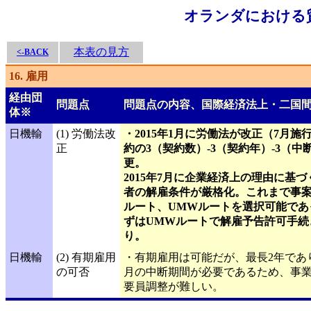
オランダにおける
本表の見方
<-BACK
16. 雇用
経由団
問題点
問題点の内容、国際経済法上・二国
体※
日機輸
(1) 労働法改
・2015年1月に労働法が改正（7月
正
約の3（契約数）-3（契約年）-3（中断
更。
2015年7月に企業経済上の理由に基
者の解雇条件が厳格化。これまで事
ルート、UMWルートを選択可能であ
ずはUMWルートで解雇予告許可手続
り。
日機輸
(2) 有期雇用
・有期雇用は可能だが、最長2年であ
の可否
月の中断期間が必要であるため、事
要員調整が難しい。