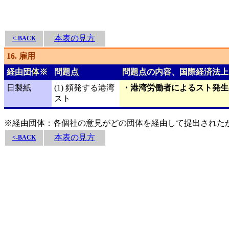
本表の見方
<-BACK
16. 雇用
経由団体※
問題点
問題点の内容、国際経済法上
日製紙
(1) 頻発する港湾
・港湾労働者によるスト発生
スト
※経由団体：各個社の意見がどの団体を経由して提出された
本表の見方
<-BACK