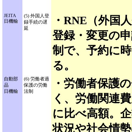
JEITA
(5) 外国人登
・RNE（外国
日機輸
録手続の遅
延
登録・変更の申
制で、予約に時
る。
自動部
(6) 労働者過
・労働者保護の
品
保護の労働
日機輸
法制
く、労働関連費
に比べ高額。企
状況や社会情勢