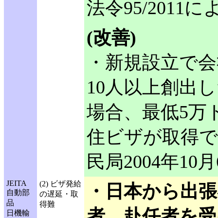
法令95/2011
(改善)
・新規設立で会
10人以上創出
場合、最低5万
住ビザが取得
民局2004年10
JEITA
(2) ビザ発給
・日本から出張
自動部
の遅延・取
品
得難
者、赴任者を受
日機輸