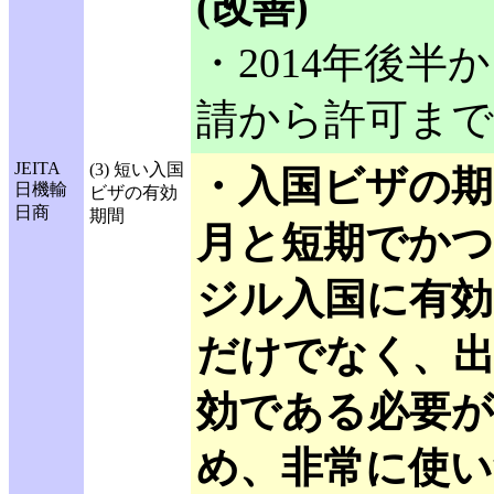
(改善)
・2014年後
請から許可まで
JEITA
(3) 短い入国
・入国ビザの期
日機輸
ビザの有効
日商
期間
月と短期でか
ジル入国に有
だけでなく、出
効である必要
め、非常に使い