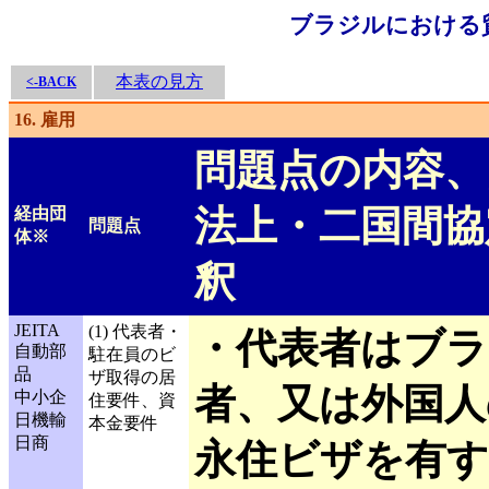
ブラジルにおける
本表の見方
<-BACK
16. 雇用
問題点の内容、
法上・二国間協
経由団
問題点
体※
釈
JEITA
(1) 代表者・
・代表者はブラ
自動部
駐在員のビ
品
ザ取得の居
者、又は外国人
中小企
住要件、資
日機輸
本金要件
日商
永住ビザを有す