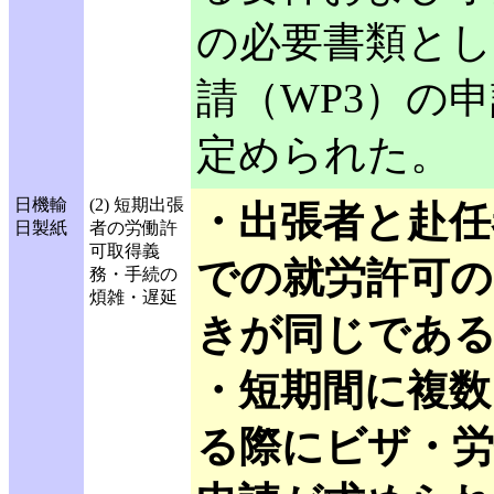
の必要書類とし
請（WP3）の
定められた。
日機輸
(2) 短期出張
・出張者と赴任
日製紙
者の労働許
可取得義
での就労許可の
務・手続の
煩雑・遅延
きが同じであ
・短期間に複数
る際にビザ・労