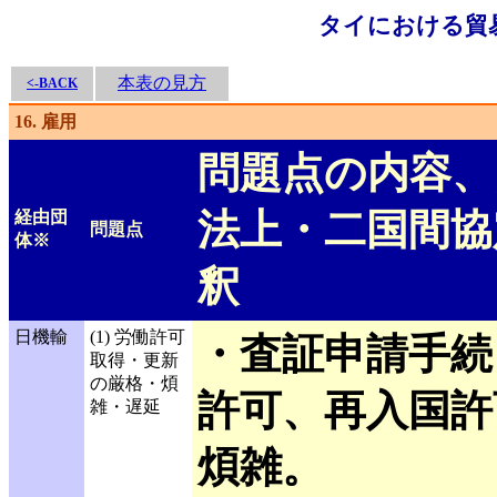
タイにおける貿
本表の見方
<-BACK
16. 雇用
問題点の内容、
法上・二国間協
経由団
問題点
体※
釈
日機輸
(1) 労働許可
・査証申請手続
取得・更新
の厳格・煩
許可、再入国許
雑・遅延
煩雑。