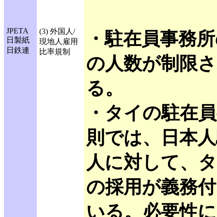
JPETA
(3) 外国人/
・駐在員事務所
日製紙
現地人雇用
日鉄連
比率規制
の人数が制限
る。
・タイの駐在員
則では、日本人
人に対して、タ
の採用が義務付
いる。必要性に