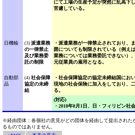
にて工場の生産予定が突然に乱高下
苦慮している。
日機輸
(3)
派遣業務
・派遣業務が一律禁止されており、
の一律禁止
囲についても制限されている（例え
及び業務委
業務については業務委託できない）
託の制限
元従業員の雇用となる。
自動部
(4)
社会保障
・社会保障協定の協定未締結国にお
品
協定の未締
現地の社会保険に加入をしており、
結
る。
(対応)
・2018年8月1日、日・フィリピン
※経由団体：各個社の意見がどの団体を経由して提出された
るものではありません。