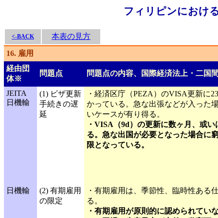
フィリピンにおける
本表の見方
<-BACK
16. 雇用
経由団
問題点
問題点の内容、国際経済法上・二国
体※
JEITA
(1) ビザ更新
・経済区庁（PEZA）のVISA更新に
日機輸
手続きの遅
かっている。急な出張などが入った
延
いケースが有り得る。
・VISA（9d）の更新に数ヶ月、或
る。急な出国が必要となった場合に
限となっている。
日機輸
(2) 有期雇用
・有期雇用は、季節性、臨時性ある
の限定
る。
・有期雇用が原則的に認められてい