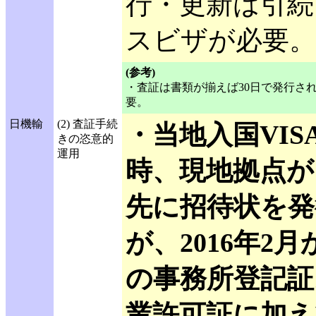
行・更新は引続
スビザが必要。
(参考)
・査証は書類が揃えば30日で発行さ
要。
日機輸
(2) 査証手続
・当地入国VIS
きの恣意的
運用
時、現地拠点が
先に招待状を発
が、2016年2
の事務所登記証
業許可証に加え