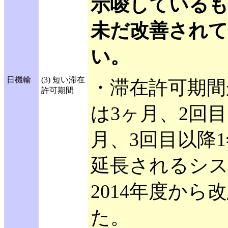
示唆している
未だ改善され
い。
日機輸
(3) 短い滞在
・滞在許可期間
許可期間
は3ヶ月、2回目
月、3回目以降
延長されるシ
2014年度から
た。