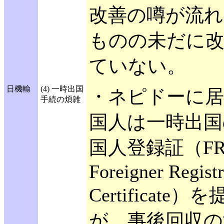
改善の噂が流
ものの未だに
ていない。
日機輸
(4) 一時出国
・ネピドーに居
手続の煩雑
国人は一時出国
国人登録証（FR
Foreigner Registr
Certificate
が、事後回収の