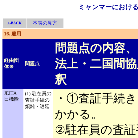
ミャンマーにおける
本表の見方
<-BACK
16. 雇用
問題点の内容、
法上・二国間協
経由団
問題点
体※
釈
JEITA
(1) 駐在員の
・①査証手続き
日機輸
査証手続の
煩雑・遅延
かかる。
②駐在員の査証