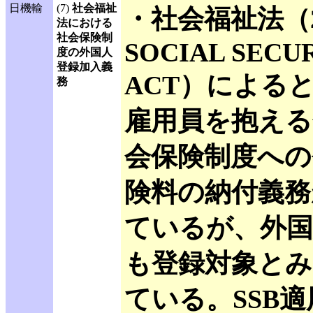
日機輸
(7)
社会福祉
・社会福祉法（2
法における
社会保険制
SOCIAL SECU
度の外国人
登録加入義
ACT）による
務
雇用員を抱える
会保険制度への
険料の納付義務
ているが、外国
も登録対象と
ている。SSB