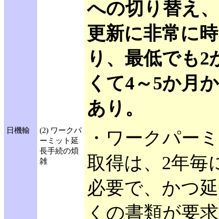
への切り替え
更新に非常に時
り、最低でも2
くて4～5か月
あり。
日機輸
(2) ワークパ
・ワークパー
ーミット延
長手続の煩
取得は、2年毎
雑
必要で、かつ延
くの書類が要求