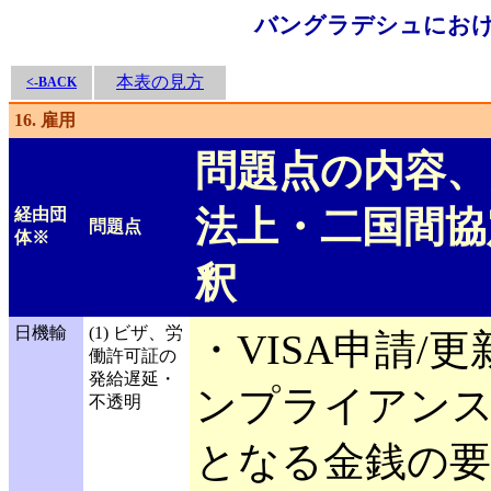
バングラデシュにおけ
本表の見方
<-BACK
16. 雇用
問題点の内容、
法上・二国間協
経由団
問題点
体※
釈
日機輸
(1) ビザ、労
・VISA申請/
働許可証の
発給遅延・
ンプライアン
不透明
となる金銭の